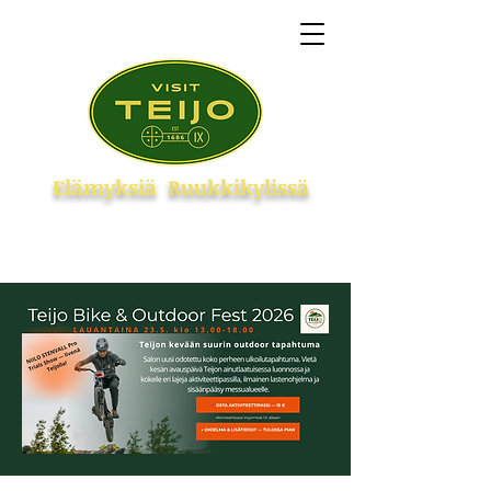
Elämyksiä
Ruukkikylissä